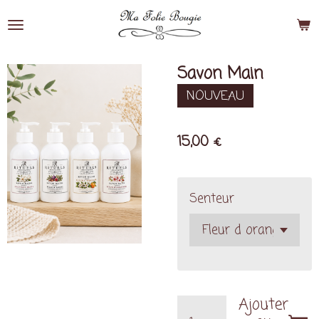
Passer
au
contenu
principal
Savon Main
NOUVEAU
15,00 €
Senteur
Ajouter