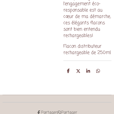
l’engagement éco-
responsable est au
cœur de ma démarche,
ces élégants flacons
sont bien entendu
rechargeables!
Flacon distributeur
rechargeable de 250ml
P
P
P
P
a
a
a
a
r
r
r
r
t
t
t
t
a
a
a
a
g
g
g
g
e
e
e
e
r
r
r
r
Partager
Partager