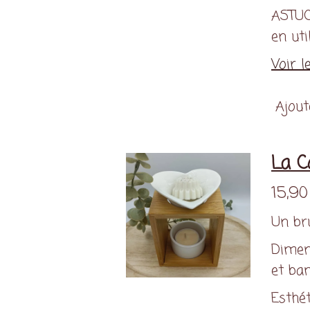
ASTUC
en uti
Voir l
Ajout
La C
15,90
Un bru
Dimen
et ba
Esthét