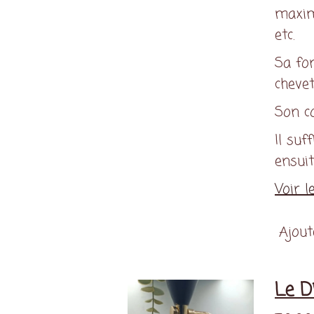
maxim
etc.
Sa fo
chevet
Son c
Il suf
ensuit
Voir l
Ajout
Le D