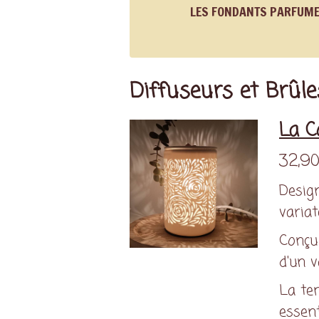
LES FONDANTS PARFUM
Diffuseurs et Brûl
La C
32,90
Design
variat
Conçu 
d'un v
La tem
essent