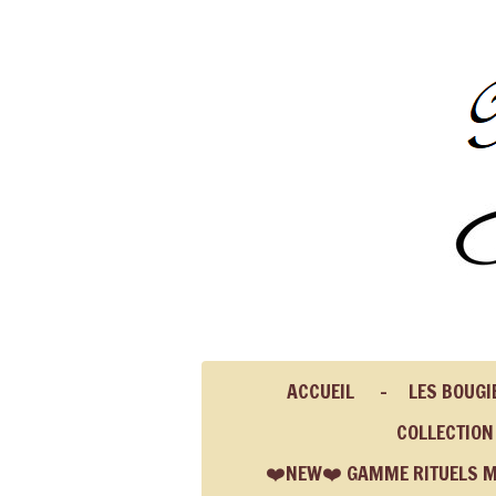
Passer
au
contenu
principal
ACCUEIL
LES BOUG
COLLECTIO
❤️NEW❤️ GAMME RITUELS 