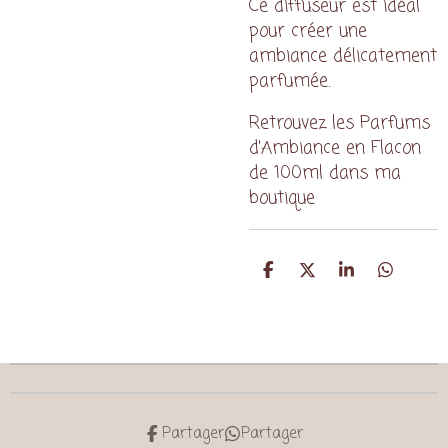
Ce diffuseur est idéal
pour créer une
ambiance délicatement
parfumée.
Retrouvez les Parfums
d'Ambiance en Flacon
de 100ml dans ma
boutique
P
P
P
P
a
a
a
a
r
r
r
r
t
t
t
t
a
a
a
a
g
g
g
g
e
e
e
e
r
r
r
r
Partager
Partager