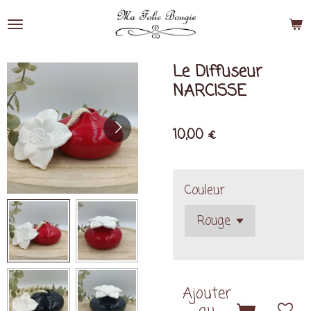
Passer
au
contenu
principal
Le Diffuseur
NARCISSE
10,00 €
Couleur
Ajouter