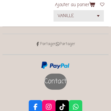
Ajouter au panier
Partager
Partager
Contact
F
I
T
W