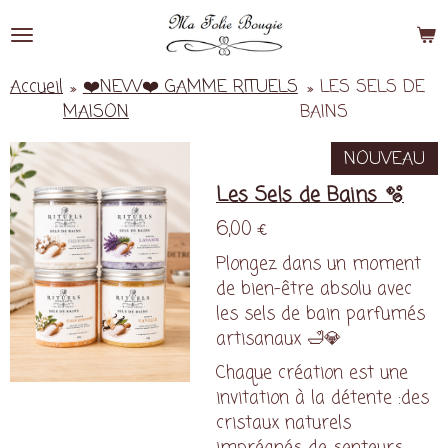
Passer
au
contenu
Accueil
»
❤️NEW❤️ GAMME RITUELS
»
LES SELS DE
principal
MAISON
BAINS
NOUVEAU
Les Sels de Bains 🫧
6,00 €
Plongez dans un moment
de bien-être absolu avec
les sels de bain parfumés
artisanaux 🛁💎
Chaque création est une
invitation à la détente :des
cristaux naturels
imprégnés de senteurs