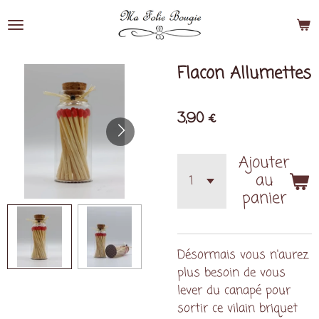
Passer
au
contenu
principal
Flacon Allumettes
3,90 €
Ajouter
au
panier
Désormais vous n'aurez
plus besoin de vous
lever du canapé pour
sortir ce vilain briquet