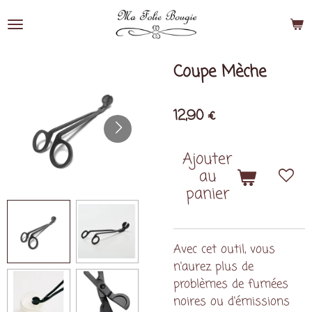
Passer
au
contenu
principal
Coupe Mèche
12,90 €
Ajouter
au
panier
Avec cet outil, vous
n'aurez plus de
problèmes de fumées
noires ou d'émissions