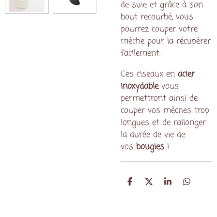
de suie et grâce à son
bout recourbé, vous
pourrez couper votre
mèche pour la récupérer
facilement.
Ces ciseaux en
acier
inoxydable
vous
permettront ainsi de
couper vos mèches trop
longues et de rallonger
la durée de vie de
vos
bougies
!
P
P
P
P
a
a
a
a
r
r
r
r
t
t
t
t