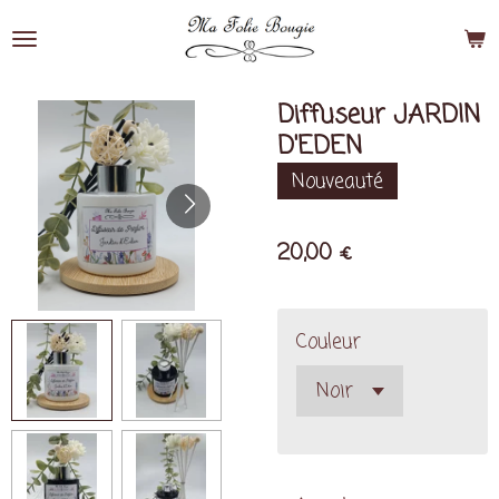
Passer
au
contenu
principal
Diffuseur JARDIN
D'EDEN
Nouveauté
20,00 €
Couleur