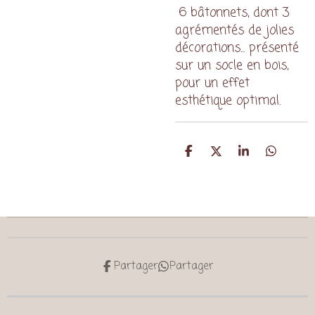
6 bâtonnets, dont 3
agrémentés de jolies
décorations... présenté
sur un socle en bois,
pour un effet
esthétique optimal.
P
P
P
P
a
a
a
a
r
r
r
r
t
t
t
t
a
a
a
a
g
g
g
g
e
e
e
e
r
r
r
r
Partager
Partager