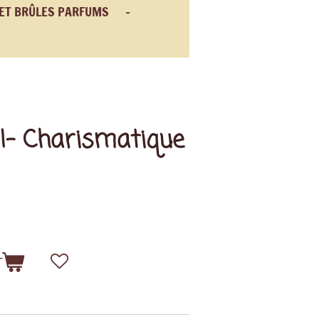
 ET BRÛLES PARFUMS
I- Charismatique
r