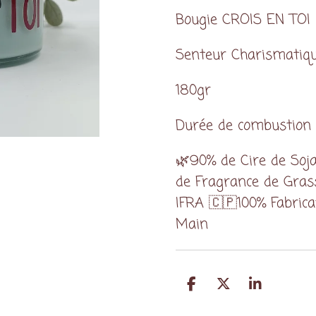
Bougie CROIS EN TOI
Senteur Charismatiq
180gr
Durée de combustion 
🌿90% de Cire de Soj
de Fragrance de Gra
IFRA 🇨🇵100% Fabrica
Main
P
P
P
a
a
a