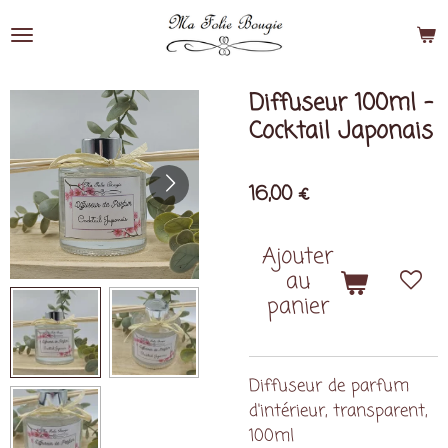
Passer
au
contenu
principal
Diffuseur 100ml -
Cocktail Japonais
16,00 €
Ajouter
au
panier
Diffuseur de parfum
d'intérieur, transparent,
100ml