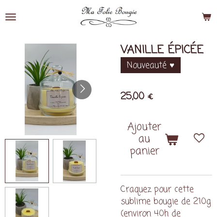
Passer
au
contenu
principal
VANILLE ÉPICÉE
Nouveauté ♥️
25,00 €
Ajouter
au
panier
Craquez pour cette
sublime bougie de 210g
(environ 40h de