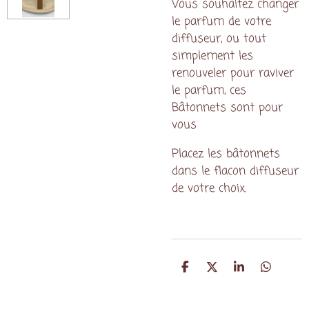
Vous souhaitez changer
le parfum de votre
diffuseur, ou tout
simplement les
renouveler pour raviver
le parfum, ces
Bâtonnets sont pour
vous
Placez les bâtonnets
dans le flacon diffuseur
de votre choix.
P
P
P
P
a
a
a
a
r
r
r
r