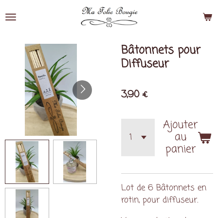
Passer
au
contenu
principal
Bâtonnets pour
Diffuseur
3,90 €
Ajouter
au
panier
Lot de 6 Bâtonnets en
rotin, pour diffuseur.