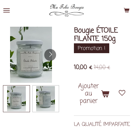
Passer
au
contenu
principal
Bougie ÉTOILE
FILANTE 150g
Promotion !
10,00 €
14,00 €
Ajouter
au
panier
LA QUALITÉ IMPARFAITE