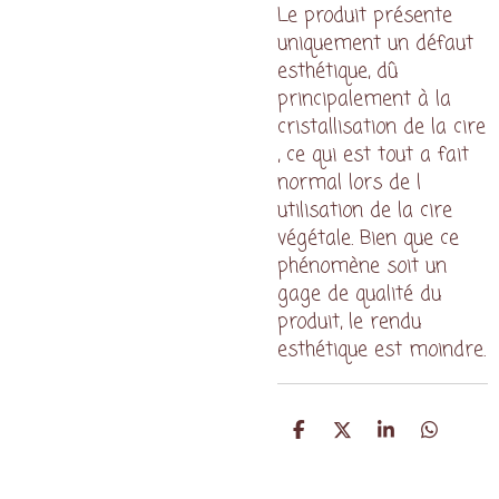
Le produit présente
uniquement un défaut
esthétique, dû
principalement à la
cristallisation de la cire
, ce qui est tout a fait
normal lors de l
utilisation de la cire
végétale. Bien que ce
phénomène soit un
gage de qualité du
produit, le rendu
esthétique est moindre.
P
P
P
P
a
a
a
a
r
r
r
r
t
t
t
t