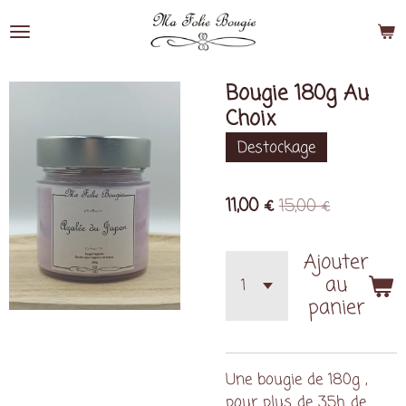
Passer
au
contenu
principal
Bougie 180g Au
Choix
Destockage
11,00 €
15,00 €
Ajouter
au
panier
Une bougie de 180g ,
pour plus de 35h de