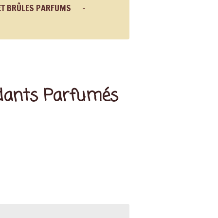
ET BRÛLES PARFUMS
ndants Parfumés