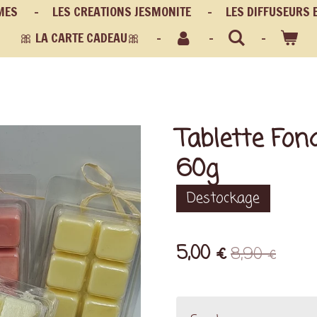
MES
LES CREATIONS JESMONITE
LES DIFFUSEURS 
🎀 LA CARTE CADEAU🎀
Tablette Fo
60g
Destockage
5,00 €
8,90 €