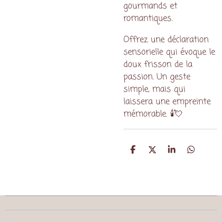
gourmands et
romantiques.
Offrez une déclaration
sensorielle qui évoque le
doux frisson de la
passion. Un geste
simple, mais qui
laissera une empreinte
mémorable. 🕯️💘
P
P
P
P
a
a
a
a
r
r
r
r
t
t
t
t
a
a
a
a
g
g
g
g
e
e
e
e
r
r
r
r