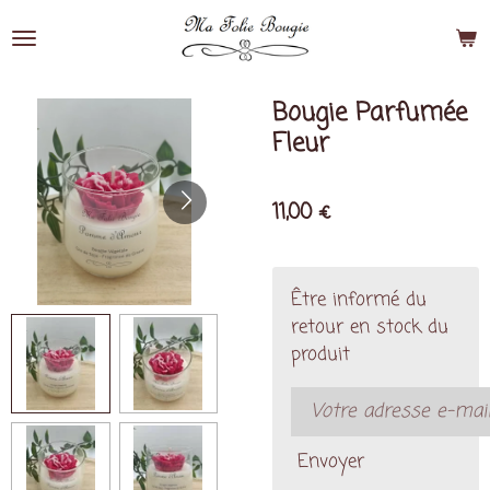
Passer
au
contenu
principal
Bougie Parfumée
Fleur
11,00 €
Être informé du
retour en stock du
produit
Envoyer