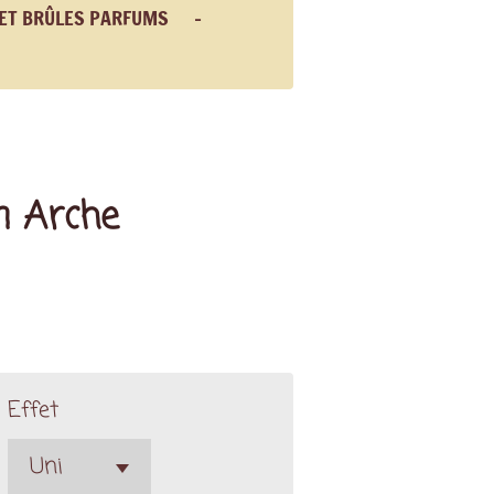
 ET BRÛLES PARFUMS
m Arche
Effet