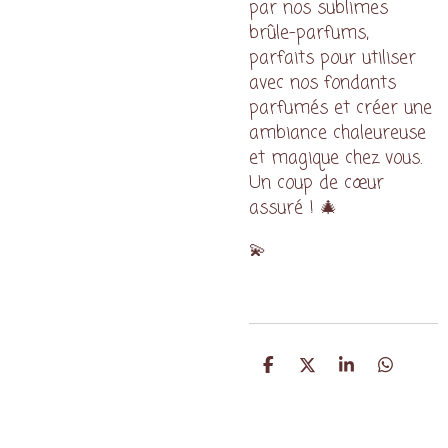
par nos sublimes
brûle-parfums,
parfaits pour utiliser
avec nos fondants
parfumés et créer une
ambiance chaleureuse
et magique chez vous.
Un coup de cœur
assuré ! 🎄
💫
P
P
P
P
a
a
a
a
r
r
r
r
t
t
t
t
a
a
a
a