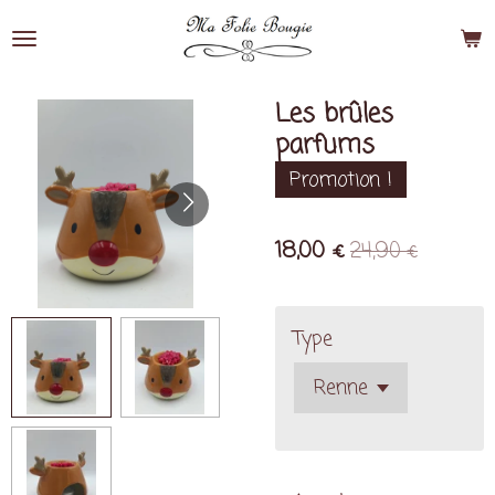
Passer
au
contenu
principal
Les brûles
parfums
Promotion !
18,00 €
24,90 €
Type