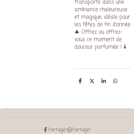
transporte dans une
ambiance chaleureuse
et magique, idéale pour
les fêtes de fin d'année.
🎄 Offrez ou offrez-
vous ce moment de
douceur parfumée ! 🕯️
P
P
P
P
a
a
a
a
r
r
r
r
t
t
t
t
a
a
a
a
g
g
g
g
e
e
e
e
r
r
r
r
Partager
Partager