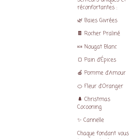
réconfortantes :
🌿 Baies Givrées
🍫 Rocher Praliné
🍬 Nougat Blanc
🍞 Pain d'Épices
🍎 Pomme d'Amour
🍊 Fleur d'Oranger
🌲 Christmas
Cocooning
✨ Cannelle
Chaque fondant vous