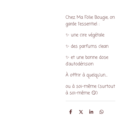
Chez Ma Folie Bougie, on
garde l’essentiel :
✨ une cire végétale
✨ des parfums clean
✨ et une bonne dose
d’autodérision
À offrir à quelqu’un…
ou à soi-même (surtout
à soi-même 😏)
P
P
P
P