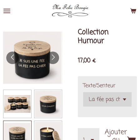
Passer
au
contenu
principal
Collection
Humour
17,00 €
Texte/Senteur
Ajouter