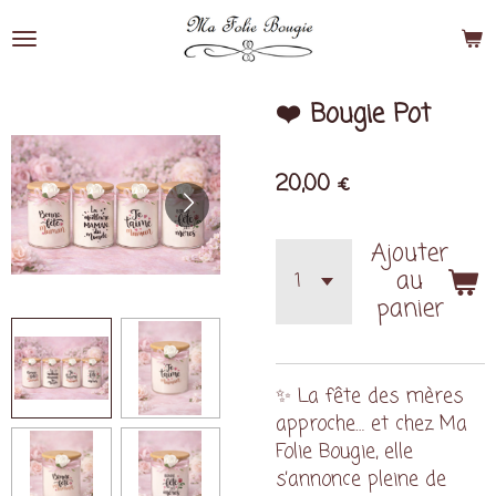
Passer
au
contenu
principal
❤️ Bougie Pot
20,00 €
Ajouter
au
panier
✨ La fête des mères
approche… et chez Ma
Folie Bougie, elle
s’annonce pleine de